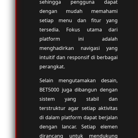
sehingga pengguna dapat
dengan mudah memahami
setiap menu dan fitur yang
tersedia. Fokus utama dari
platform ini adalah
menghadirkan navigasi yang
intuitif dan responsif di berbagai
perangkat.
Selain mengutamakan desain,
BET5000 juga dibangun dengan
sistem yang stabil dan
terstruktur agar setiap aktivitas
di dalam platform dapat berjalan
dengan lancar. Setiap elemen
dirancang untuk mendukung