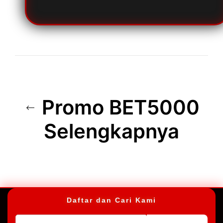
Promo BET5000
Selengkapnya
Daftar dan Cari Kami