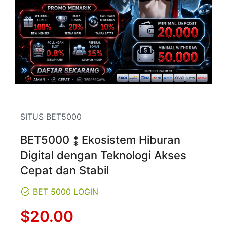
SITUS BET5000
BET5000 ⁑ Ekosistem Hiburan
Digital dengan Teknologi Akses
Cepat dan Stabil
BET 5000 LOGIN
Regular
$20.00
price