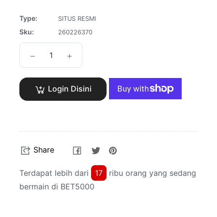
Type:
SITUS RESMI
Sku:
260226370
−
+
Login Disini
Share
Tweet
Pin
Share
on
on
on
Facebook
Twitter
Pinterest
Terdapat lebih dari
17
ribu orang yang sedang
bermain di BET5000