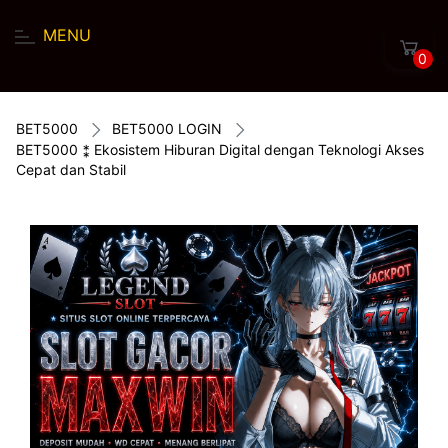
MENU
0
BET5000
BET5000 LOGIN
BET5000 ⁑ Ekosistem Hiburan Digital dengan Teknologi Akses
Cepat dan Stabil